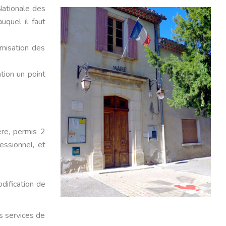
Nationale des
uquel il faut
rnisation des
tion un point
ère, permis 2
essionnel, et
odification de
s services de