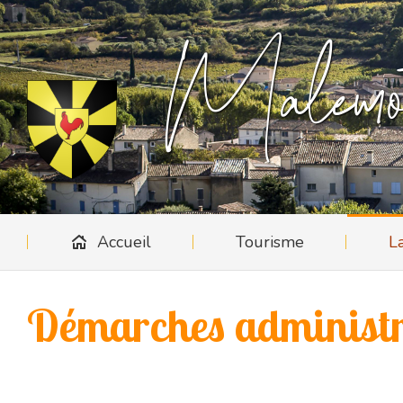
Accueil
Tourisme
L
Malemor
Accueil
Tourisme
L
Démarches administr