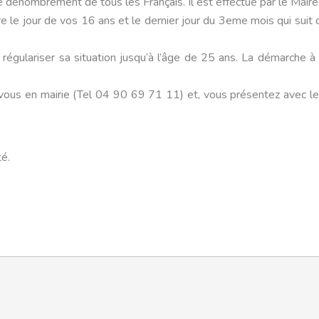
le dénombrement de tous les Français. Il est effectué par le Maire
e le jour de vos 16 ans et le dernier jour du 3eme mois qui suit 
 régulariser sa situation jusqu’à l’âge de 25 ans. La démarche à 
-vous en mairie (Tel 04 90 69 71 11) et, vous présentez avec 
té.