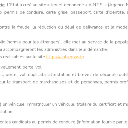
rie
. L’Etat a créé un site internet dénommé « A.N.T.S. » (Agence 
x permis de conduire, carte grise, passeport, carte d’identité, a
 contre la fraude, la réduction du délai de délivrance et la mode
ic (hormis pour les étrangers), elle met au service de la popula
ui accompagneront les administrés dans leur démarche.
 réalisables sur le site
https://ants.gouv.fr/
vellement, perte, vol.
, perte, vol, duplicata, attestation et brevet de sécurité routi
pour le transport de marchandises et de personnes, permis prof
un véhicule, immatriculer un véhicule, titulaire du certificat et m
lation.
 les candidats au permis de conduire (Information fournie par le