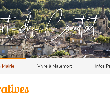
a Mairie
Vivre à Malemort
Infos P
t-du-Comtat
a Mairie
Vivre à Malemort
Infos P
atives